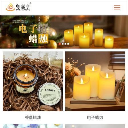
切
换
导
航
香薰蜡烛
电子蜡烛