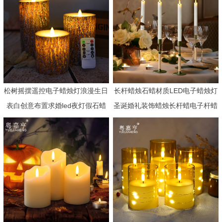
松树摇摆遥控电子蜡烛灯浪漫生日
长杆蜡烛石蜡材质LED电子蜡烛灯
表白创意布置求婚led夜灯假石蜡
圣诞婚礼装饰蜡烛长杆蜡电子杆蜡