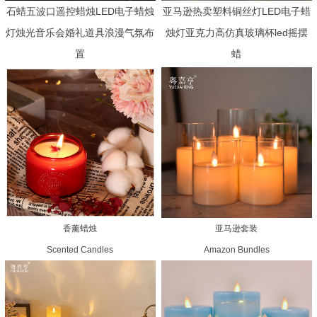
石蜡五波口遥控蜡烛LED电子蜡烛
亚马逊热卖塑料铜丝灯LED电子蜡
灯烛光音乐会婚礼道具浪漫气氛布
烛灯亚克力高仿真玻璃杯led摇摆
置
蜡
香薰蜡烛
亚马逊套装
Scented Candles
Amazon Bundles